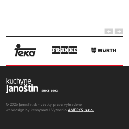
© 2026
janostin.sk
- všetky práva vyhradené
webdesign by kennymax | Vytvorilo
AMERYS, s.r.o.